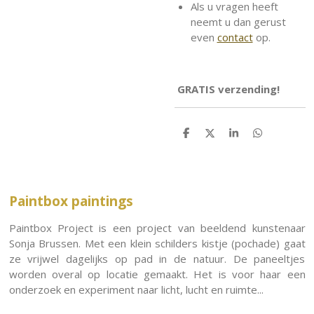
Als u vragen heeft
neemt u dan gerust
even
contact
op.
GRATIS
verzending!
S
S
S
S
h
h
h
h
a
a
a
a
r
r
r
r
e
e
e
e
Paintbox paintings
Paintbox Project is een project van beeldend kunstenaar
Sonja Brussen. Met een klein schilders kistje (pochade) gaat
ze vrijwel dagelijks op pad in de natuur. De paneeltjes
worden overal op locatie gemaakt. Het is voor haar een
onderzoek en experiment naar licht, lucht en ruimte...