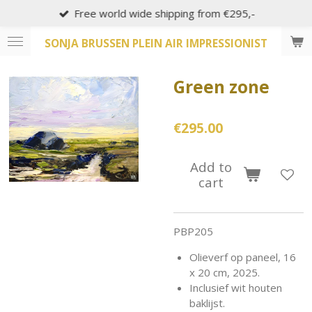
Free world wide shipping from €295,-
Skip
to
SONJA BRUSSEN PLEIN AIR IMPRESSIONIST
main
content
Green zone
€295.00
Add to
cart
PBP205
Olieverf op paneel, 16
x 20 cm, 2025.
Inclusief wit houten
baklijst.